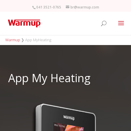
041 3521-0765
br@warmup.com
Warmup
❯
App MyHeating
App My Heating