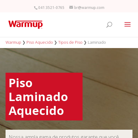
041 3521-0765
br@warmup.com
Warmup
❯
Piso Aquecido
❯
Tipos de Piso
❯
Laminado
Piso
Laminado
Aquecido
Nossa ampla gama de produtos garante que você