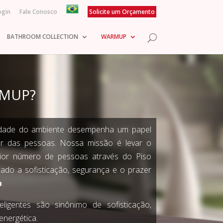
ogin
Fale Conosco
Solicite um Orçamento
BATHROOM COLLECTION
WARMUP
RMUP?
idade do ambiente desempenha um papel
tar das pessoas. Nossa missão é levar o
ior número de pessoas através do Piso
lado a sofisticação, segurança e o prazer
p
.
ligentes são sinônimo de sofisticação,
 energética.