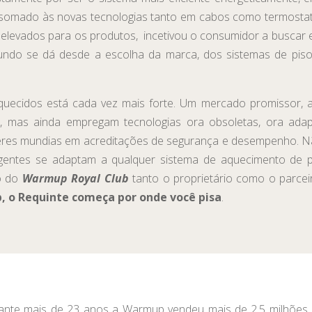
somado às novas tecnologias tanto em cabos como termostatos
 elevados para os produtos, incetivou o consumidor a buscar 
do se dá desde a escolha da marca, dos sistemas de piso 
quecidos está cada vez mais forte. Um mercado promissor, a
m, mas ainda empregam tecnologias ora obsoletas, ora ad
res mundias em acreditações de segurança e desempenho. Não
igentes se adaptam a qualquer sistema de aquecimento de 
ro do
Warmup Royal Club
tanto o proprietário como o parcei
 o Requinte começa por onde você pisa
.
ante mais de 23 anos a Warmup vendeu mais de 2,5 milhões d