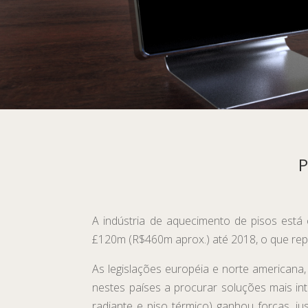
P
A indústria de aquecimento de pisos est
£120m (R$460m aprox.) até 2018, o que re
As legislações européia e norte americana,
nestes países a procurar soluções mais in
radiante e piso térmico) ganhou forças, j