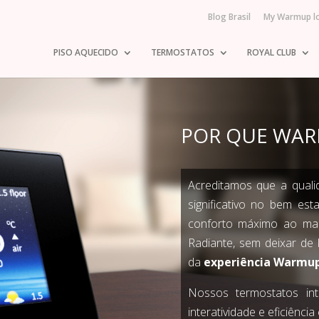
Blog Brasil
My Warmup l
PISO AQUECIDO
TERMOSTATOS
ROYAL CLUB
POR QUE WA
Acreditamos que a qual
significativo no bem es
conforto máximo ao ma
Radiante, sem deixar de 
da
experiência Warmu
Nossos termostatos inte
interatividade e eficiência