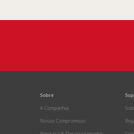
Sobre
Sup
A Companhia
Soli
Nosso Compromisso
Roya
Pesquisa & Desenvolvimento
Con