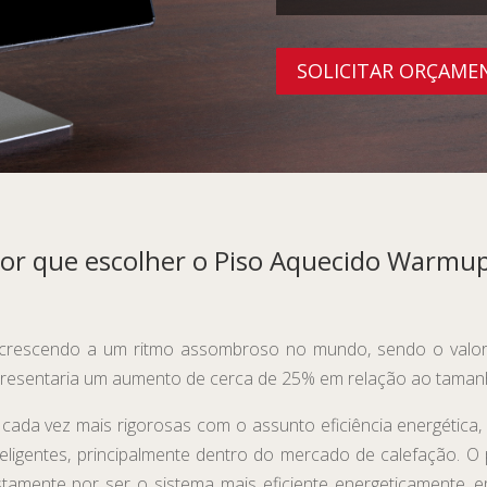
SOLICITAR ORÇAME
or que escolher o Piso Aquecido Warmu
á crescendo a um ritmo assombroso no mundo, sendo o valor 
presentaria um aumento de cerca de 25% em relação ao tama
 cada vez mais rigorosas com o assunto eficiência energética
teligentes, principalmente dentro do mercado de calefação. 
ustamente por ser o sistema mais eficiente energeticamente,