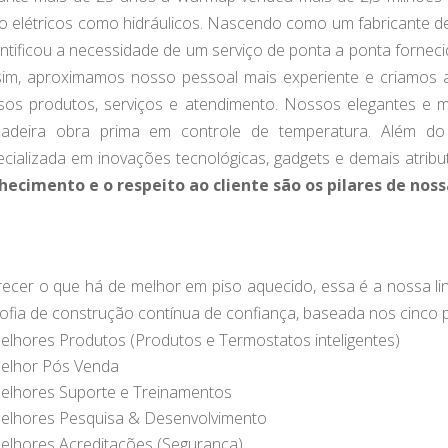
to elétricos como hidráulicos. Nascendo como um fabricante 
ntificou a necessidade de um serviço de ponta a ponta forneci
im, aproximamos nosso pessoal mais experiente e criamos a
sos produtos, serviços e atendimento. Nossos elegantes e 
dadeira obra prima em controle de temperatura. Além d
cializada em inovações tecnológicas, gadgets e demais atrib
hecimento e o respeito ao cliente são os pilares de noss
recer o que há de melhor em piso aquecido, essa é a nossa l
sofia de construção contínua de confiança, baseada nos cinco pi
elhores Produtos (Produtos e Termostatos inteligentes)
elhor Pós Venda
elhores Suporte e Treinamentos
elhores Pesquisa & Desenvolvimento
elhores Acreditações (Segurança)