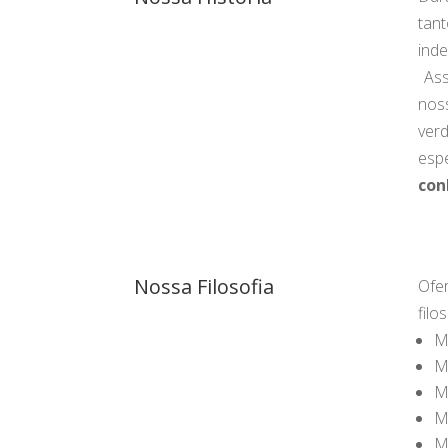
tan
inde
Ass
nos
ver
espe
con
Nossa Filosofia
Ofe
filo
M
M
M
M
M