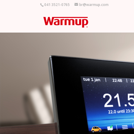
041 3521-0765
br@warmup.com