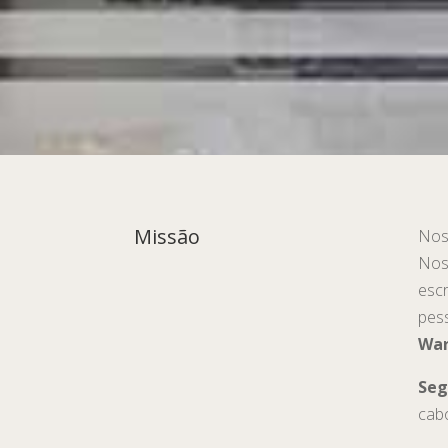
Missão
Nos
Nos
escr
pes
Wa
Seg
cab