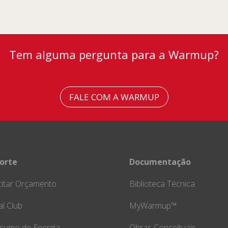
Tem alguma pergunta para a Warmup?
FALE COM A WARMUP
orte
Documentação
citar Orçamento
Biblioteca Técnica
l Club
MyWarmup™
sumo de Energia
Obras Conceituais