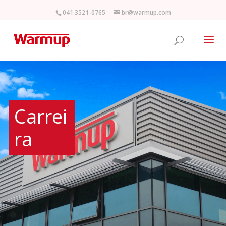
041 3521-0765
br@warmup.com
Carrei
ra