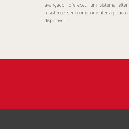
avançado, ofereceu um sistema alta
resistente, sem compromenter a pouca a
disponível.