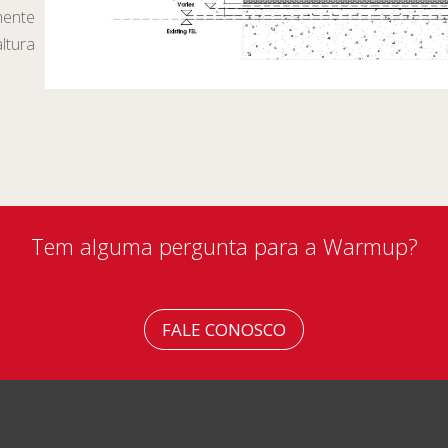
mente
ltura
Tem alguma pergunta para a Warmup?
FALE CONOSCO