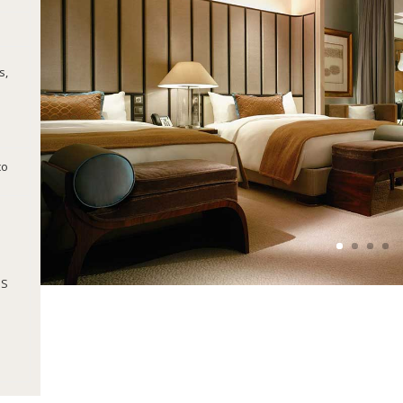
s,
co
²
PS