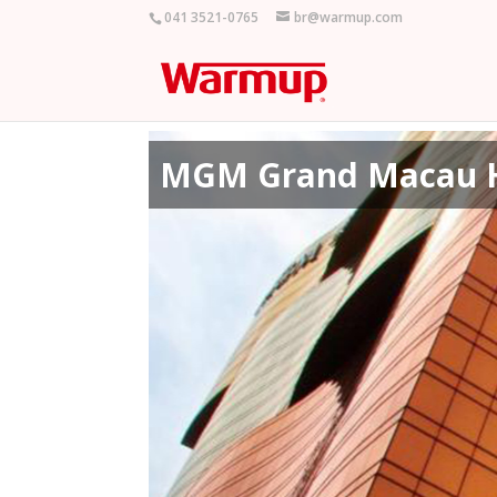
041 3521-0765
br@warmup.com
MGM Grand Macau H