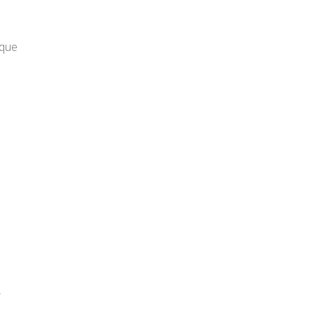
 que
r