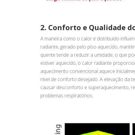
2. Conforto e Qualidade d
A maneira como o calor é distribuído influe
radiante, gerado pelo piso aquecido, mant
quente tende a reduzir a umidade, o que po
estiver aquecido, o calor radiante proporc
aquecimento convencional aquece inicialment
nível de conforto desejado. A elevação da
causar desconforto e superaquecimento, redu
problemas respiratórios.