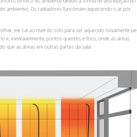
onforto térmico do ambiente devido a forma de distribuição do
 do ambiente). Os radiadores funcionam aquecendo o ar por
sfriar, ele cai ao nível do solo para ser aquecido novamente pe
rio e, inevitavelmente, pontos quentes e frios, onde as áreas
do que as áreas em outras partes da sala.