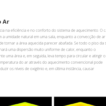
o Ar
ncia na eficiência e no conforto do sistema de aquecimento. O c
ém a umidade natural em uma sala, enquanto a convecção de ar
de tornar a área aquecida parecer abafada. Se todo o piso da 
ionará uma dispersão muito uniforme de calor, enquanto o
e uma área e, em seguida, leva tempo para circular e atingir o
 temperatura do ar através do aquecimento convencional pode
zir os níveis de oxigênio e, em última instância, causar