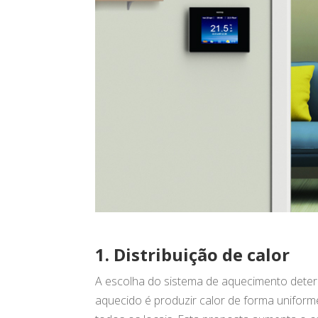
1. Distribuição de calor
A escolha do sistema de aquecimento determ
aquecido é produzir calor de forma unifor