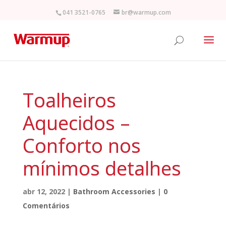
041 3521-0765
br@warmup.com
Toalheiros
Aquecidos –
Conforto nos
mínimos detalhes
abr 12, 2022
|
Bathroom Accessories
|
0
Comentários