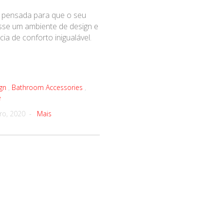
 pensada para que o seu
sse um ambiente de design e
a de conforto inigualável.
gn
,
Bathroom Accessories
,
e
ro, 2020 -
Mais