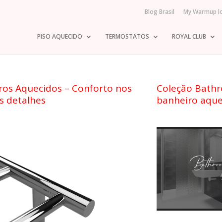
Blog Brasil
My Warmup l
PISO AQUECIDO
TERMOSTATOS
ROYAL CLUB
ros Aquecidos – Conforto nos
Coleção Bathr
s detalhes
banheiro aque