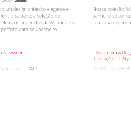
o um design britânico elegante e
Nossa coleção foi
 funcionalidade, a coleção de
banheiro se torna
s elétricos aquecidos da Warmup é o
com uma experiênci
 perfeito para seu banheiro.
 Accessories
Arquitetura & Desi
Decoração
,
LifeStyl
 abril, 2022 -
Mais
Posted 20 novemb