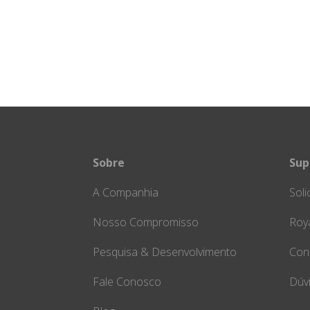
Sobre
Sup
A Companhia
Soli
Nosso Compromisso
Roya
Pesquisa & Desenvolvimento
Con
Fale Conosco
Dúv