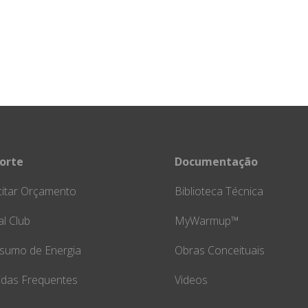
orte
Documentação
citar Orçamento
Biblioteca Técnica
l Club
MyWarmup™
sumo de Energia
Obras Conceituais
idas Frequentes
Videos